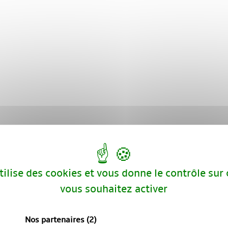
utilise des cookies et vous donne le contrôle sur
vous souhaitez activer
Nos partenaires
(2)