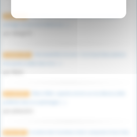
Très intéressant comme article, merci pour le
9 mars 2023
partage. je suis moi même un (…)
par vikings76
Une bouteille à la mer ! J’ai trouvé deux photos
12 janvier 2023
d’un jeune soldat dans les (…)
par Marie
Déess Niké, superbe article sur ma déesse ailée
1er août 2022
préférée dans la mythologie (…)
par philou412
la nation des Sourikoes était composée d’une tribu
8 mars 2022