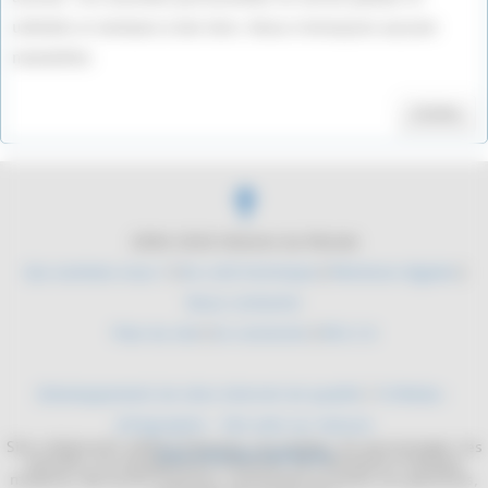
utilisées ni vendues à des tiers. Nous n'envoyons aucune
newsletter.
Valider
2004-2026 Histoire du Monde
Qui sommes nous ?
|
Du coté technique
|
Mentions légales
|
Nous contacter
Plan du site
|
Se connecter
|
RSS 2.0
Développement de sites internet de qualité
/
YLMedia -
Infographie - Site web sur mesure
Site collaboratif, dédié à l'histoire. Les mythes, les personnages, les
Sites internet médicaux
batailles, les équipements militaires. De l'antiquité à l'époque
moderne, découvrez l'histoire, commentez et posez vos questions,