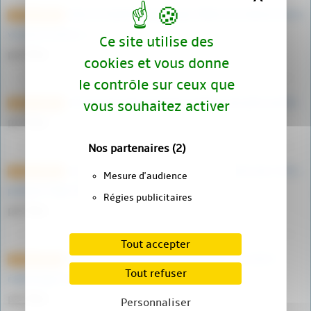
Dans la mythologie grecque, Niké est la déesse de la
27 avril 2023
victoire et de la (…)
Ce site utilise des
par Marc
cookies et vous donne
le contrôle sur ceux que
Je crois pas que l’on puisse mettre une pièce jointe.
vous souhaitez activer
27 avril 2023
par Marc
Nos partenaires
(2)
Les Vikings étaient un peuple scandinave qui a vécu
27 avril 2023
Mesure d'audience
pendant l’Âge Viking, (…)
Régies publicitaires
par Marc
Tout accepter
Merlin est un personnage légendaire issu de la
27 avril 2023
Tout refuser
mythologie celte et (…)
par Marc
Personnaliser