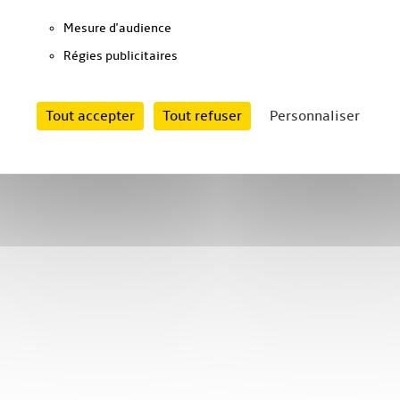
Mesure d'audience
Régies publicitaires
Tout accepter
Tout refuser
Personnaliser