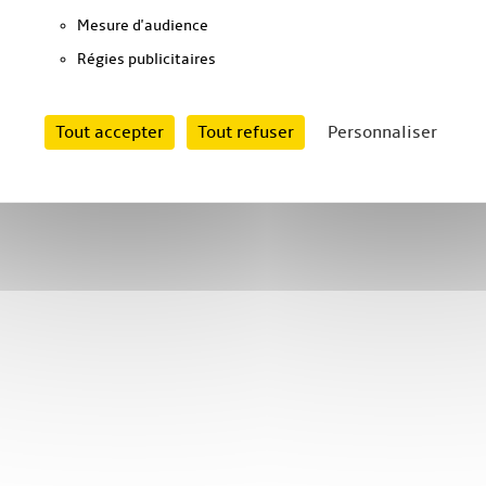
Mesure d'audience
Régies publicitaires
Tout accepter
Tout refuser
Personnaliser