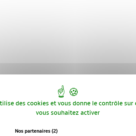
utilise des cookies et vous donne le contrôle sur
vous souhaitez activer
Nos partenaires
(2)