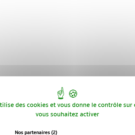
utilise des cookies et vous donne le contrôle sur
vous souhaitez activer
Nos partenaires
(2)