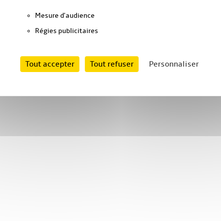
Mesure d'audience
Régies publicitaires
Tout accepter
Tout refuser
Personnaliser