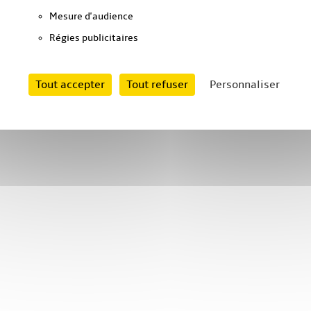
Mesure d'audience
Régies publicitaires
Tout accepter
Tout refuser
Personnaliser