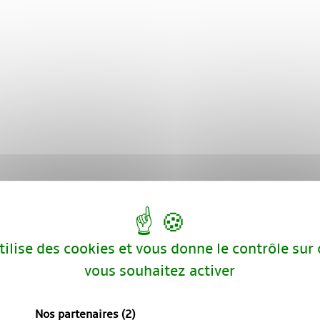
utilise des cookies et vous donne le contrôle sur
vous souhaitez activer
Nos partenaires
(2)