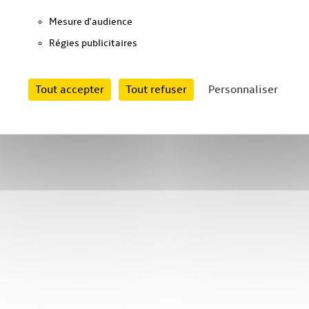
Mesure d'audience
Régies publicitaires
Tout accepter
Tout refuser
Personnaliser