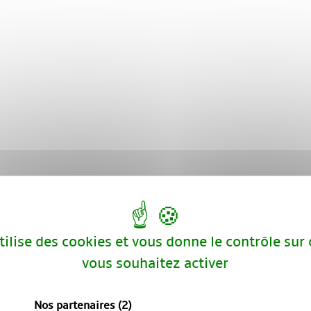
utilise des cookies et vous donne le contrôle sur
vous souhaitez activer
Nos partenaires
(2)