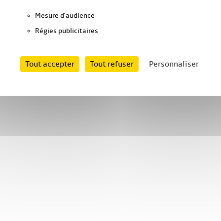
Mesure d'audience
Régies publicitaires
Tout accepter
Tout refuser
Personnaliser