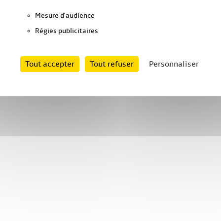
Mesure d'audience
Régies publicitaires
Tout accepter
Tout refuser
Personnaliser