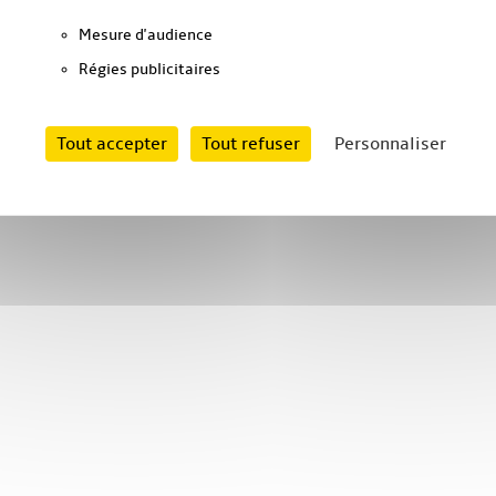
Mesure d'audience
Régies publicitaires
Tout accepter
Tout refuser
Personnaliser