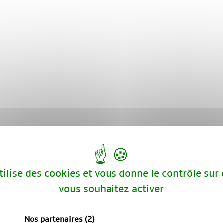
utilise des cookies et vous donne le contrôle sur
vous souhaitez activer
Nos partenaires
(2)