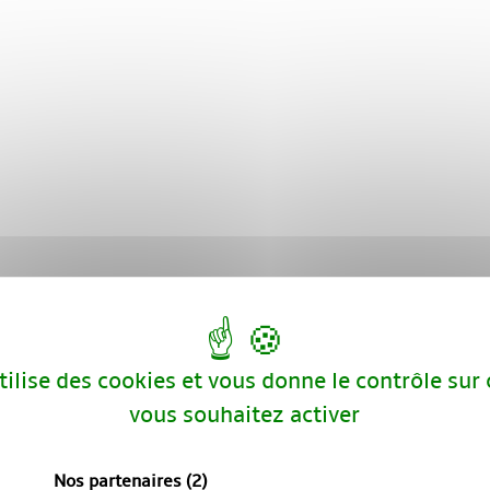
utilise des cookies et vous donne le contrôle sur
vous souhaitez activer
Nos partenaires
(2)