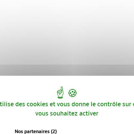
utilise des cookies et vous donne le contrôle sur
vous souhaitez activer
Nos partenaires
(2)