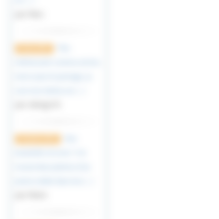
et (…)
par Marc
Très
9 mars 2023
intéressant comme article,
merci pour le partage. je
suis moi même un (…)
par vikings76
Une
12 janvier 2023
bouteille à la mer ! J’ai
trouvé deux photos d’un
jeune soldat dans les (…)
par Marie