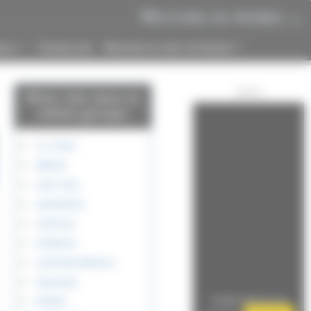
Histoire du monde
.net
ècle
Chronologie
Annuaire de liens historiques
...
...
Publicité
Mots-clés dans le
même groupe
12.7mm
88mm
anti-char
antiaérien
antichar
artillerie
automitrailleuse
bazooka
blindé
Google Adsense est