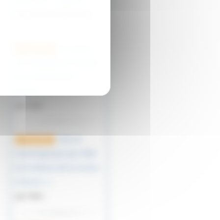
arme, SVP ? : calibre, (…)
par ZIELINSKI Richard
Cet article
14 août 2023
sur la bataille de Tsushima
et le contexte de la
guerre (…)
par Kiyo
Dans la
27 avril 2023
mythologie grecque, Niké
est la déesse de la victoire
et de la (…)
par Marc