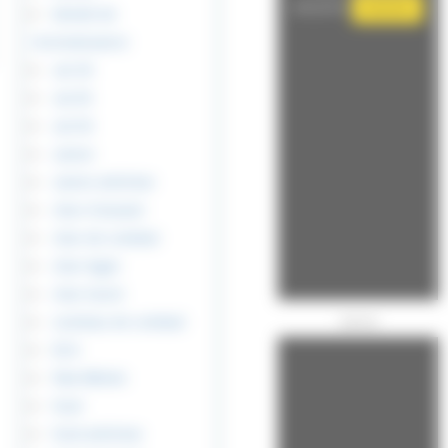
désactivé.
Autoriser
blindé de
reconaissance
cal.30
cal.45
cal.50
canon
canon antichar
char d’assaut
char de combat
char leger
char lourd
couteau de combat
Publicité
DCA
flak 88mm
fusil
fusil antichar