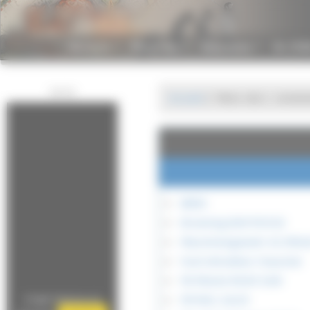
Panneau de gestion des cookies
Antiquité
Moyen-Age
Renaissance
De 155
...
...
...
Publicité
Accueil
Mots-clés
armem
BREN
Browning BAR M1918
Maschinengewehr 42 (MG4
Fusil mitrailleur Chauchat
FN Minimi M249 SAW
Google Adsense est
FM MAC 24/29