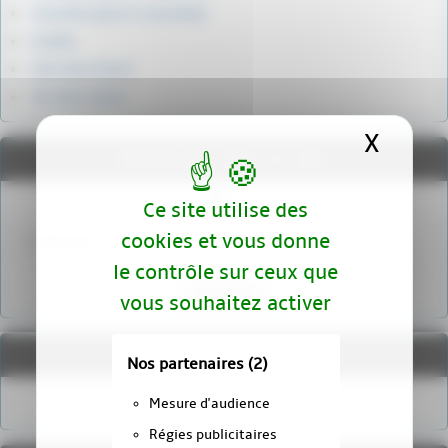
seconde guerre mondiale
Unités
XIX eme Siecle
XX eme siecle
X
Masqu
Recherche dans le site
Ce site utilise des
cookies et vous donne
le contrôle sur ceux que
Rechercher
vous souhaitez activer
Réseaux sociaux
Nos partenaires
(2)
Mesure d'audience
Régies publicitaires