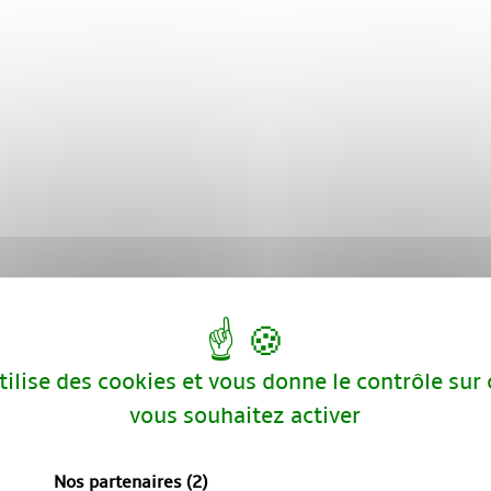
utilise des cookies et vous donne le contrôle sur
vous souhaitez activer
Nos partenaires
(2)