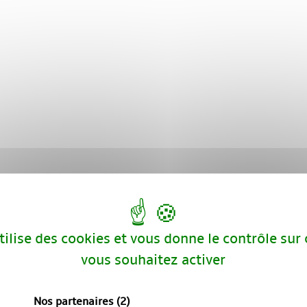
utilise des cookies et vous donne le contrôle sur
vous souhaitez activer
Nos partenaires
(2)