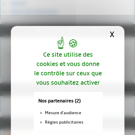
Athènes
Démocratie athénienne
Recherche dans le site
X
Masqu
Ce site utilise des
cookies et vous donne
Rechercher
le contrôle sur ceux que
vous souhaitez activer
Réseaux sociaux
Nos partenaires
(2)
Mesure d'audience
Régies publicitaires
Derniers commentaires