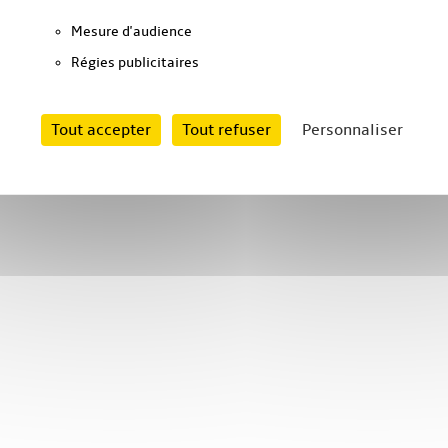
Mesure d'audience
Régies publicitaires
Tout accepter
Tout refuser
Personnaliser