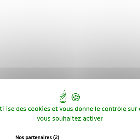
utilise des cookies et vous donne le contrôle sur
vous souhaitez activer
Nos partenaires
(2)