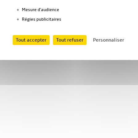
Mesure d'audience
Régies publicitaires
Tout accepter
Tout refuser
Personnaliser