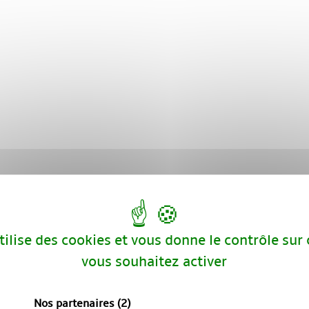
utilise des cookies et vous donne le contrôle sur
vous souhaitez activer
Nos partenaires
(2)