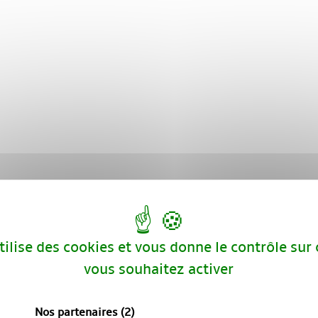
utilise des cookies et vous donne le contrôle sur
vous souhaitez activer
Nos partenaires
(2)