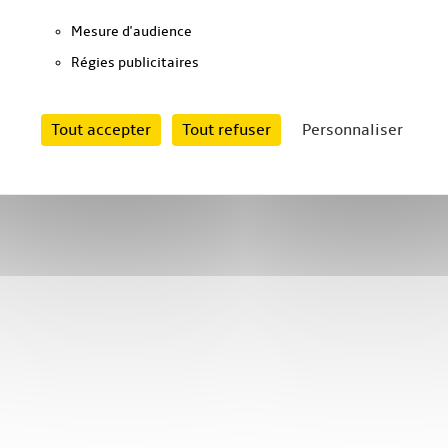
Mesure d'audience
Régies publicitaires
Tout accepter
Tout refuser
Personnaliser