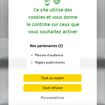
Mikasa
Ce site utilise des
Mogami
Nagato
cookies et vous donne
Tsukushi
le contrôle sur ceux que
Tsushima, Nitaka
vous souhaitez activer
Yakumo
Yamato
Nos partenaires
(2)
Zuiho
Mesure d'audience
Régies publicitaires
Recherche dans le site
Tout accepter
Tout refuser
Rechercher
Personnaliser