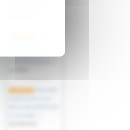
suis moi même un (…)
par vikings76
Une
12 janvier 2023
bouteille à la mer ! J’ai
trouvé deux photos d’un
jeune soldat dans les (…)
par Marie
Déess Niké,
1er août 2022
superbe article sur ma
déesse ailée préférée dans
la mythologie (…)
par philou412