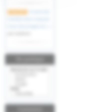
la nation des
8 mars 2022
Sourikoes était composée
d’une tribu d’origine les (…)
par Gueherec
Vie pratique
Connexion