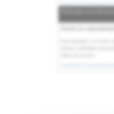
Participez à la discu
Forum sur abonneme
Pour participer à ce forum, v
dessous l’identifiant personn
devez vous inscrire.
Connexion
|
S’inscrire
|
mot de 