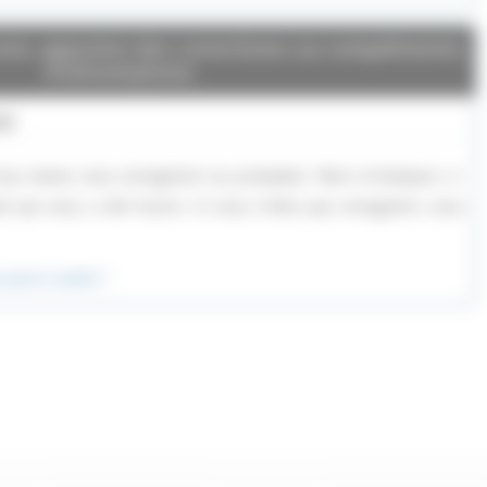
ssion, apportez des corrections ou compléments
d'informations
nt
ous devez vous enregistrer au préalable. Merci d’indiquer ci-
el qui vous a été fourni. Si vous n’êtes pas enregistré, vous
passe oublié ?