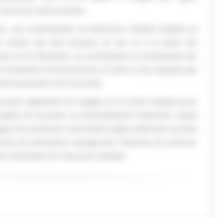
 bord des navires pirates.
ers, des communautés de bûcherons s’étaient établies au
t vendre des bois précieux au nez et à la barbe des
ers et les flibustiers, ils constituaient la communauté des
it facilement d’une profession à l’autre ce qui explique que
vent synonyme à tort de pirate.
rovient également de l’anglais ou le terme employé pour
araïbes est bucaneer ou éventuellement freebooter, tandis
signe des aventuriers mercenaires anglo-américains du XIXe
tions de colonisation sauvage avec l’intention de renverser
la colonisation du Texas par exemple).