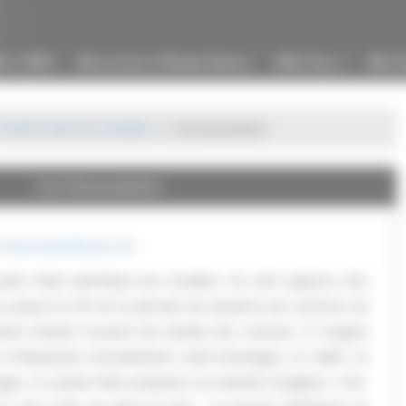
8 à 1789
Révolution et Premier Empire
XIXe Siècle
XXe Si
...
...
...
Pirates dans les Caraïbes
Les boucaniers
Les boucaniers
r
HistoireDuMonde.net
ier était spécifique aux Caraïbes. Ils sont apparus vers
jusqu’à la fin de la période de piraterie aux environs de
iers étaient souvent des évadés des colonies. À l’origine
 d’Hispaniola (actuellement Saint-Domingue et Haïti), ils
ges. La viande était préparée à la manière indigène, c’est-