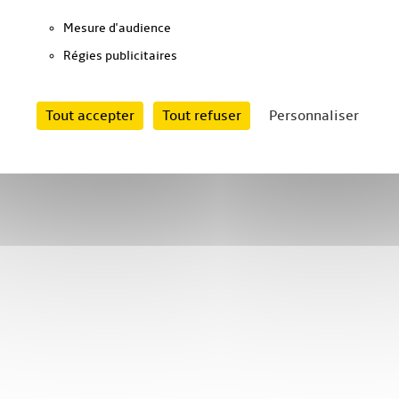
Mesure d'audience
Régies publicitaires
Tout accepter
Tout refuser
Personnaliser