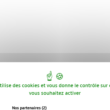
utilise des cookies et vous donne le contrôle sur
vous souhaitez activer
Nos partenaires
(2)