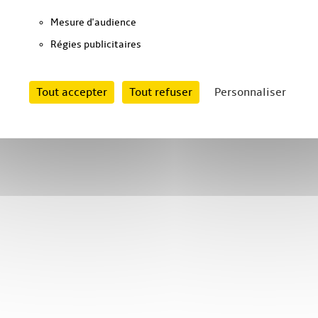
Mesure d'audience
Régies publicitaires
Tout accepter
Tout refuser
Personnaliser