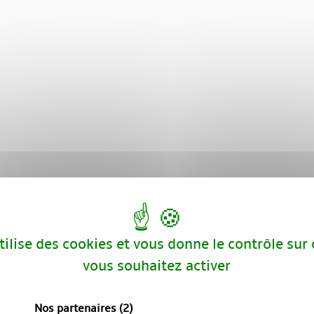
utilise des cookies et vous donne le contrôle sur
vous souhaitez activer
Nos partenaires
(2)