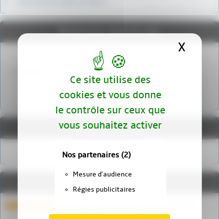
Supermarine Warlrus Mk II
Recherche dans le site
X
Masqu
Ce site utilise des
cookies et vous donne
Rechercher
le contrôle sur ceux que
vous souhaitez activer
Réseaux sociaux
Nos partenaires
(2)
Mesure d'audience
Derniers commentaires
Régies publicitaires
Bonjour, Quelles sont les caractéristiques de
25 octobre 2023