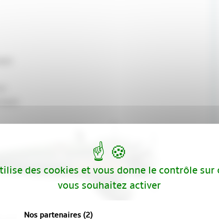
km/h
 m
0 km/h
utilise des cookies et vous donne le contrôle sur
vous souhaitez activer
Nos partenaires
(2)