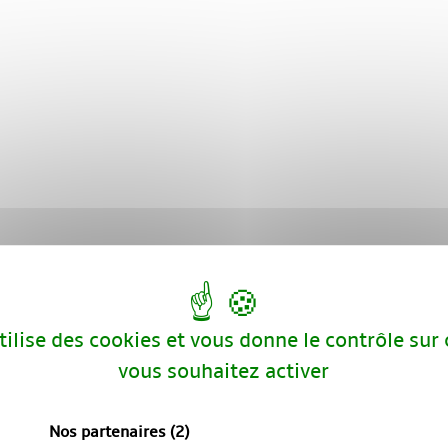
utilise des cookies et vous donne le contrôle sur
vous souhaitez activer
Nos partenaires
(2)