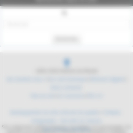
Rechercher
2004-2026 Histoire du Monde
Qui sommes nous ?
|
Du coté technique
|
Mentions légales
|
Nous contacter
Plan du site
|
Se connecter
|
RSS 2.0
Développement de sites internet de qualité
/
YLMedia -
Infographie - Site web sur mesure
Site collaboratif, dédié à l'histoire. Les mythes, les personnages, les
Sites internet médicaux
batailles, les équipements militaires. De l'antiquité à l'époque