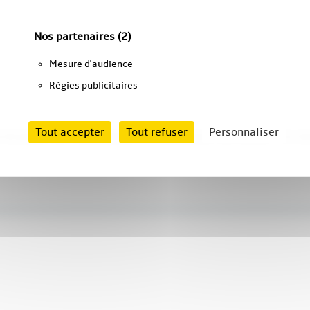
Nos partenaires
(2)
Mesure d'audience
Régies publicitaires
Tout accepter
Tout refuser
Personnaliser
et de poster des commentaires ou de proposer des articles. Vos d