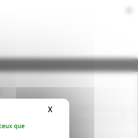
.
X
Masquer le bandeau d
 ceux que