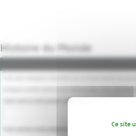
Panneau de gestion des cookies
Histoire du Monde
Vous avez demandé à intervenir sur un forum réservé aux pers
Indiquez ici votre nom et votre adresse email. Votre identifian
Votre nom ou votre pseudo (obligatoire)
Ce site 
Votre adresse email (obligatoire)