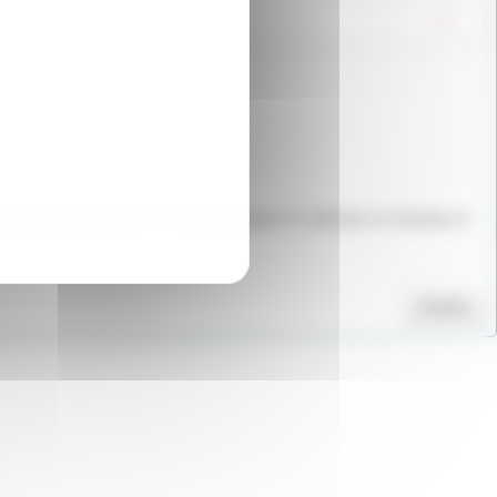
onnées personnelles ne seront jamais ré-utilisées ni vendues à
Valider