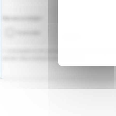
Êtes vous un humain ?
Ce formulaire ne sert qu'à l'inscription au site et vous perm
des tiers. Nous n'envoyons aucune newsletter.